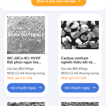
Đưa ra yêu cầu của bạn
WC-10Co-4Cr HVOF
Cacbua vonfram
Bột phun ngọn lửa
nghiền thiêu kết và
nhiệt cho lớp phủ van
12% bột kim loại
Giá bán:
$50-55/kgs
Giá bán:
$60-65/kgs
coban để phun nhiệt
MOQ:
Có thể thương lượng
MOQ:
Có thể thương lượng
Nhận giá mới nhất
Nhận giá mới nhất
nói chuyện ngay.
nói chuyện ngay.