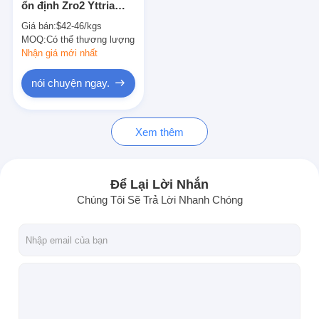
ổn định Zro2 Yttria
Bột kim loại vonfram
Zirconia 100-325 Mesh
Giá bán:
$42-46/kgs
MOQ:
Viên cacbua xi măng
Có thể thương lượng
Nhận giá mới nhất
Bột cacbua kim loại
nói chuyện ngay.
Que hàn
Xem thêm
Bột lớp phủ laser
Bột oxit gốm
Để Lại Lời Nhắn
Bột hợp kim đáy niken
Chúng Tôi Sẽ Trả Lời Nhanh Chóng