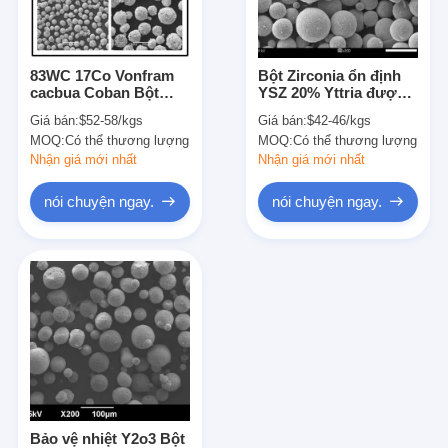
Chuyến tham quan nhà máy
Kiểm soát chất lượng
83WC 17Co Vonfram
Bột Zirconia ổn định
cacbua Coban Bột
YSZ 20% Yttria được
Liên hệ với chúng tôi
dựa trên HVOF Bột
tích tụ để sơn phun
Giá bán:
$52-58/kgs
Giá bán:
$42-46/kgs
chống ăn mòn
nhiệt
MOQ:
Có thể thương lượng
MOQ:
Có thể thương lượng
nói chuyện ngay.
Nhận giá mới nhất
Nhận giá mới nhất
nói chuyện ngay.
nói chuyện ngay.
Đúc bột cacbua vonfram
Macro vonfram cacbua bột
Cacbua vonfram đúc hình cầu
Bột phun nhiệt
Bột crom niken
Bảo vệ nhiệt Y2o3 Bột