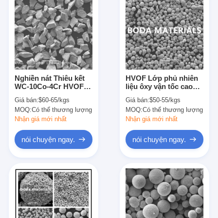
Nghiền nát Thiêu kết
HVOF Lớp phủ nhiên
WC-10Co-4Cr HVOF
liệu ôxy vận tốc cao
Phun nhiệt Vonfram
Bột phun nhiệt
Giá bán:
$60-65/kgs
Giá bán:
$50-55/kgs
cacbua và bột coban
vonfram cacbua WC-
MOQ:
Có thể thương lượng
MOQ:
Có thể thương lượng
10Co-4Cr
Nhận giá mới nhất
Nhận giá mới nhất
nói chuyện ngay.
nói chuyện ngay.
Nhà
Sản phẩm
Về chúng tôi