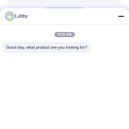
Tiếp tục
Lubby
8:55 AM
Danh Mục Của Chúng Tôi
Good day, what product are you looking for?
Đúc bột cacbua
Macro vonfram
Cacbua vonfra
vonfram
cacbua bột
hình cầu
Nhà
Về chúng tôi
Desktop Site
Sơ đồ trang web
Chính sách bảo mật