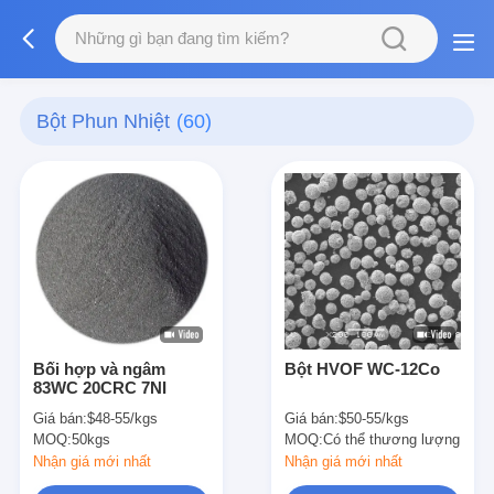
Bột Phun Nhiệt
(60)
Bối hợp và ngâm
Bột HVOF WC-12Co
83WC 20CRC 7NI
Giá bán:
$48-55/kgs
Giá bán:
$50-55/kgs
MOQ:
50kgs
MOQ:
Có thể thương lượng
Nhận giá mới nhất
Nhận giá mới nhất