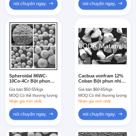
nói chuyện ngay.
nói chuyện ngay.
Spheroidal 86WC-
Cacbua vonfram 12%
10Co-4Cr Bột phun
Coban Bột phun nhiệt
nhiệt 5-30um cho phun
Loại thiêu kết và
Giá bán:
$50-55/kgs
Giá bán:
$60-65/kgs
HVOF
nghiền nát
MOQ:
Có thể thương lượng
MOQ:
Có thể thương lượng
Nhận giá mới nhất
Nhận giá mới nhất
nói chuyện ngay.
nói chuyện ngay.