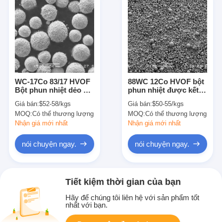
WC-17Co 83/17 HVOF
88WC 12Co HVOF bột
Bột phun nhiệt dẻo dai
phun nhiệt được kết
chịu mài mòn
tụ và thiêu kết
Giá bán:
$52-58/kgs
Giá bán:
$50-55/kgs
MOQ:
Có thể thương lượng
MOQ:
Có thể thương lượng
Nhận giá mới nhất
Nhận giá mới nhất
nói chuyện ngay.
nói chuyện ngay.
Tiết kiệm thời gian của bạn
Hãy để chúng tôi liên hệ với sản phẩm tốt
nhất với bạn.